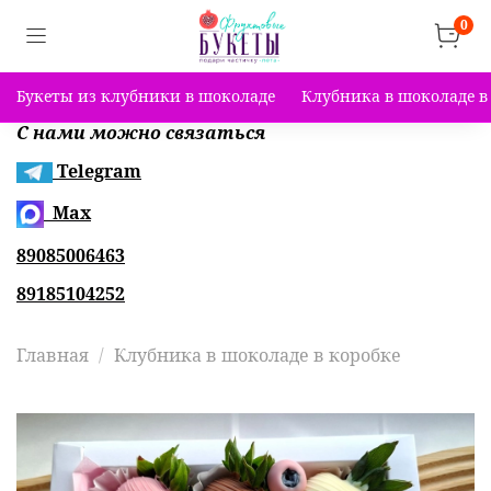
0
Букеты из клубники в шоколаде
Клубника в шоколаде в
С нами можно связаться
Telegram
Max
89085006463
89185104252
Главная
Клубника в шоколаде в коробке