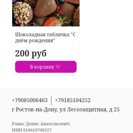
Шоколадная табличка "С
днём рождения"
200 руб
В корзину
+79085006463
+79185104252
г Ростов-на-Дону, ул Лесозащитная, д 25
Ромас Денис Анатольевич
ИНН 616610708327