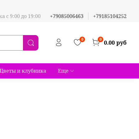
а с 9:00 до 19:00
+79085006463
+79185104252
0
0
0.00 руб
Цветы и клубника
Еще