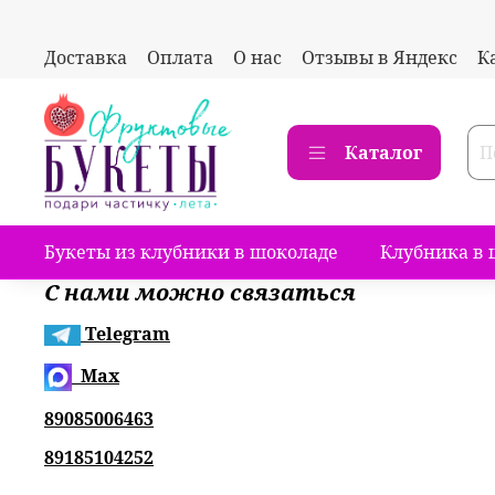
Доставка
Оплата
О нас
Отзывы в Яндекс
К
Каталог
Букеты из клубники в шоколаде
Клубника в 
С нами можно связаться
Telegram
Max
89085006463
89185104252