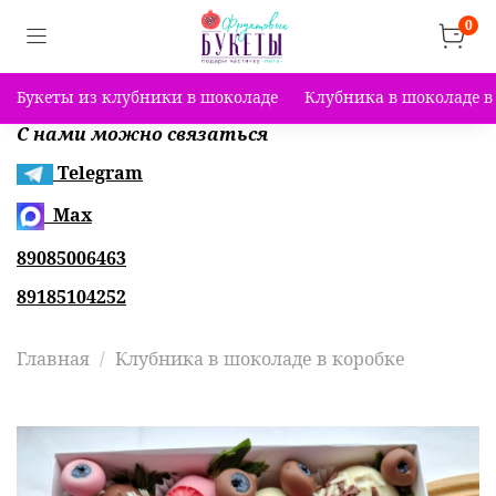
0
Букеты из клубники в шоколаде
Клубника в шоколаде в
С нами можно связаться
Telegram
Max
89085006463
89185104252
Главная
Клубника в шоколаде в коробке