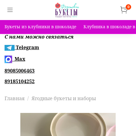
0
Букеты из клубники в шоколаде
Клубника в шоколаде в
С нами можно связаться
Telegram
Max
89085006463
89185104252
Главная
Ягодные букеты и наборы