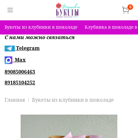
0
Букеты из клубники в шоколаде
Клубника в шоколаде в
С нами можно связаться
Telegram
Max
89085006463
89185104252
Главная
Букеты из клубники в шоколаде