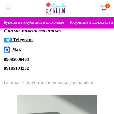
0
Букеты из клубники в шоколаде
Клубника в шоколаде в
С нами можно связаться
Telegram
Max
89085006463
89185104252
Главная
Клубника в шоколаде в коробке