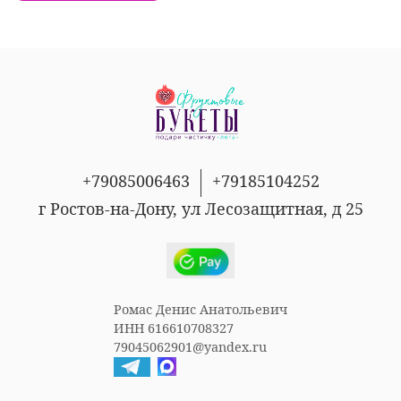
+79085006463
+79185104252
г Ростов-на-Дону, ул Лесозащитная, д 25
Ромас Денис Анатольевич
ИНН 616610708327
79045062901@yandex.ru