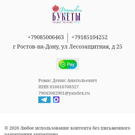
+79085006463
+79185104252
г Ростов-на-Дону, ул Лесозащитная, д 25
Ромас Денис Анатольевич
ИНН 616610708327
79045062901@yandex.ru
© 2020 Любое использование контента без письменного
разрешения запрещено