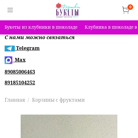
0
Букеты из клубники в шоколаде
Клубника в шоколаде в
С нами можно связаться
Telegram
Max
89085006463
89185104252
Главная
Корзины с фруктами