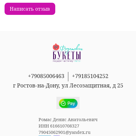
Написать отзыв
+79085006463
+79185104252
г Ростов-на-Дону, ул Лесозащитная, д 25
Ромас Денис Анатольевич
ИНН 616610708327
79045062901@yandex.ru