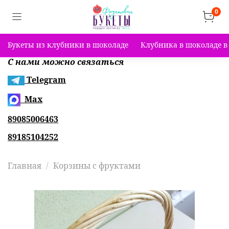
0
Букеты из клубники в шоколаде
Клубника в шоколаде в
С нами можно связаться
Telegram
Max
89085006463
89185104252
Главная
Корзины с фруктами