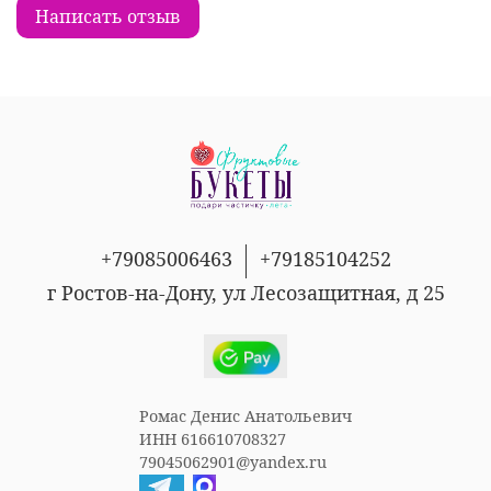
Написать отзыв
+79085006463
+79185104252
г Ростов-на-Дону, ул Лесозащитная, д 25
Ромас Денис Анатольевич
ИНН 616610708327
79045062901@yandex.ru