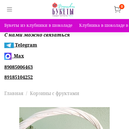
0
Букеты из клубники в шоколаде
Клубника в шоколаде в
С нами можно связаться
Telegram
Max
89085006463
89185104252
Главная
Корзины с фруктами