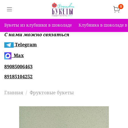
0
Букеты из клубники в шоколаде
Клубника в шоколаде в
С нами можно связаться
Telegram
Max
89085006463
89185104252
Главная
Фруктовые букеты