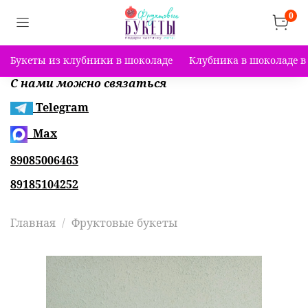
0
Букеты из клубники в шоколаде
Клубника в шоколаде в
С нами можно связаться
Telegram
Max
89085006463
89185104252
Главная
Фруктовые букеты