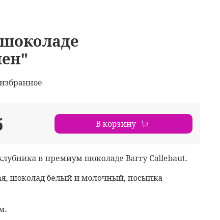
 шоколаде
ен"
 избранное
б
В корзину
клубника в премиум шоколаде Barry Callebaut.
ая, шоколад белый и молочный, посыпка
м.