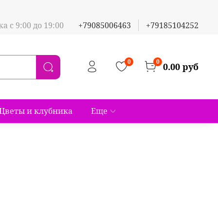
а с 9:00 до 19:00
+79085006463
+79185104252
0
0
0.00 руб
Цветы и клубника
Еще