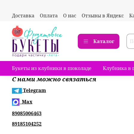
Доставка
Оплата
О нас
Отзывы в Яндекс
К
Каталог
Букеты из клубники в шоколаде
Клубника в 
С нами можно связаться
Telegram
Max
89085006463
89185104252