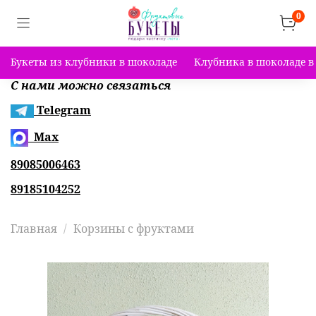
0
Букеты из клубники в шоколаде
Клубника в шоколаде в
С нами можно связаться
Telegram
Max
89085006463
89185104252
Главная
Корзины с фруктами