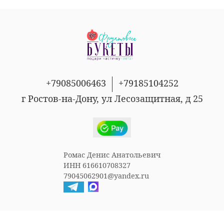
+79085006463
+79185104252
г Ростов-на-Дону, ул Лесозащитная, д 25
Ромас Денис Анатольевич
ИНН 616610708327
79045062901@yandex.ru