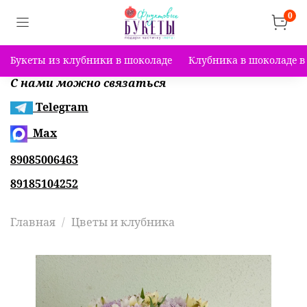
0
Букеты из клубники в шоколаде
Клубника в шоколаде в
С нами можно связаться
Telegram
Max
89085006463
89185104252
Главная
Цветы и клубника