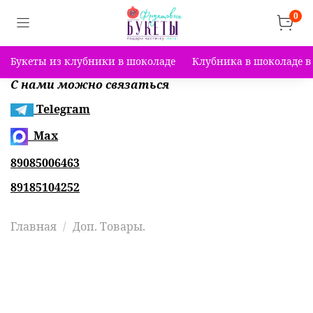
0
Букеты из клубники в шоколаде
Клубника в шоколаде в
С нами можно связаться
Telegram
Max
89085006463
89185104252
Главная
Доп. Товары.