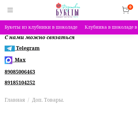
0
Букеты из клубники в шоколаде
Клубника в шоколаде в
С нами можно связаться
Telegram
Max
89085006463
89185104252
Главная
Доп. Товары.