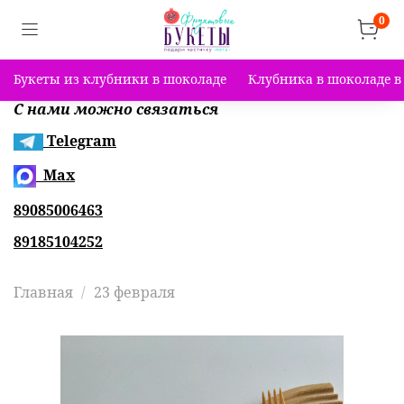
0
Букеты из клубники в шоколаде
Клубника в шоколаде в
С нами можно связаться
Telegram
Max
89085006463
89185104252
Главная
23 февраля