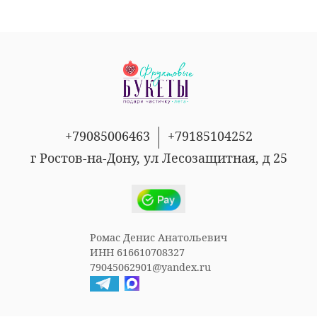
+79085006463
+79185104252
г Ростов-на-Дону, ул Лесозащитная, д 25
Ромас Денис Анатольевич
ИНН 616610708327
79045062901@yandex.ru