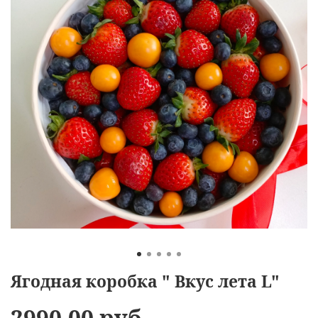
Ягодная коробка " Вкус лета L"
2990.00 руб