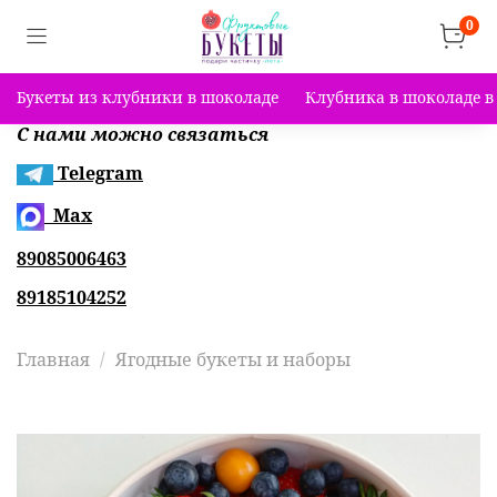
0
Букеты из клубники в шоколаде
Клубника в шоколаде в
С нами можно связаться
Telegram
Max
89085006463
89185104252
Главная
Ягодные букеты и наборы